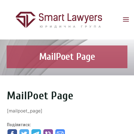
SMART
LAWYERS
ДЯКУЄМО
ЗА
РОЗУМІННЯ
MailPoet Page
MailPoet Page
[mailpoet_page]
Поділитися: