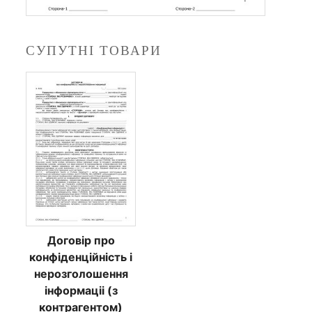
прац
кільк
СУПУТНІ ТОВАРИ
Договiр про
ДОДАТИ В
конфiденцiйнiсть i
КОШИК
нерозголошення
iнформацii (з
контрагентом)