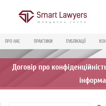
SMART
LAWYERS
ДЯКУЄМО
ЗА
РОЗУМІННЯ
ПРО НАС
ПРАКТИКИ
ПУБЛІКАЦІЇ
КО
Договiр про конфiденцiйнiст
iнформа