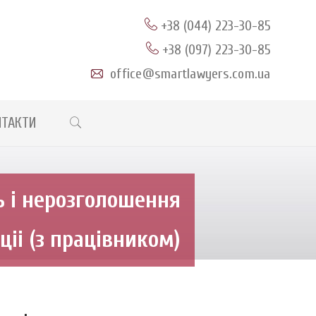
+38 (044) 223-30-85
+38 (097) 223-30-85
office@smartlawyers.com.ua
Search
НТАКТИ
ь i нерозголошення
цii (з працiвником)